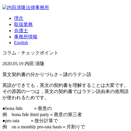
理念
取扱業務
弁護士
事務所情報
English
コラム・チェックポイント
2020.05.19
内田 清隆
英文契約書の分かりづらさ～謎のラテン語
英語ができても，英文の契約書を理解することは大変です。
その原因の一つは，英文の契約書ではラテン語由来の借用語
が使われるためです。
●bona fide ＝善意の
例 bona fide third party＝善意の第三者
●pro rata ＝按分計算で
例 on a monthly pro-rata basis＝月割りで