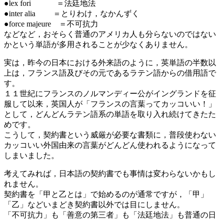
●lex fori ＝法廷地法
●inter alia ＝とりわけ，なかんずく
●force majeure ＝不可抗力
などなど，おそらく普通のアメリカ人も分らないのではない
かという単語が多用されることが少なくありません。
実は，昨今の日本における外来語のように，英単語の半数以
上は，フランス語及びその元であるラテン語からの借用語で
す。
１１世紀にフランスのノルマンディー公がイングランドを征
服して以来，英国人が「フランスの言葉ってカッコいい！」
として，どんどんラテン語系の単語を取り入れ続けてきたた
めです。
こうして，契約書という威厳が必要な書類に，普段使わない
カッコいい外国由来の言葉がどんどん使われるようになって
しまいました。
考えてみれば，日本語の契約書でも事情は変わらないかもし
れません。
契約書を「甲と乙とは」で始めるのが通常ですが，「甲」
「乙」などいまどき契約書以外では目にしません。
「不可抗力」も「善意の第三者」も「法廷地法」も普通の日